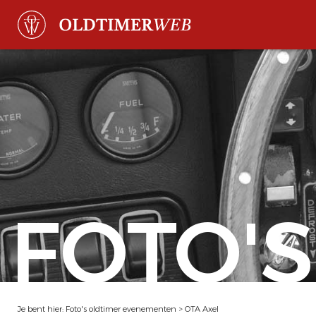
FOTO'S
Je bent hier:
Foto's oldtimer evenementen
>
OTA Axel