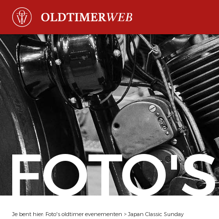
FOTO'S
Je bent hier:
Foto's oldtimer evenementen
>
Japan Classic Sunday