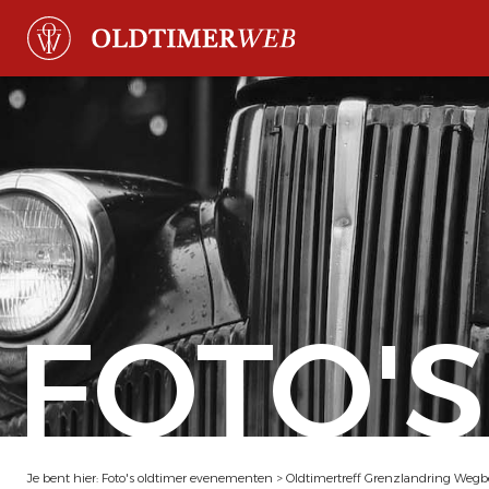
FOTO'S
Je bent hier:
Foto's oldtimer evenementen
>
Oldtimertreff Grenzlandring Wegb