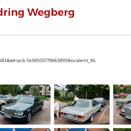
ndring Wegberg
683&set=pcb.3438505179663895&locale=nl_NL