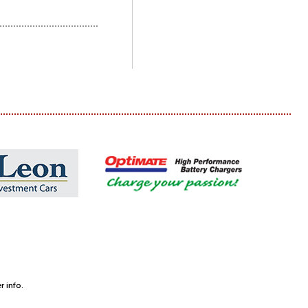
 info.