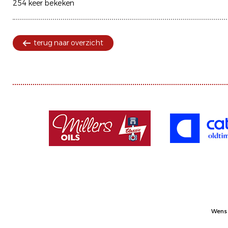
254 keer bekeken
terug naar overzicht
Wens 