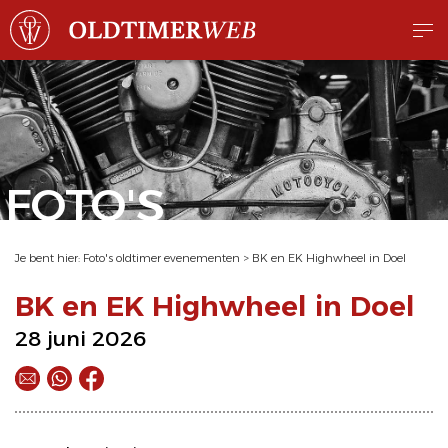
FOTO'S
Je bent hier:
Foto's oldtimer evenementen
>
BK en EK Highwheel in Doel
BK en EK Highwheel in Doel
28 juni 2026