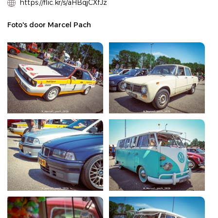
https://flic.kr/s/aHBqjCXfJz
Foto's door Marcel Pach