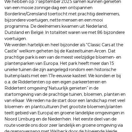
We hebben op 7 september 2025 samen kunnen genieten
van een mooie zonnige dag een ontspannen
Borderline/Grensland toertocht met prachtig deelnemers,
bijzondere voertuigen, nette mensen en een mooi
programma. De deelnemers kwamen uit Nederland,
Duitsland en België. In totaliteit waren we met 86 bijzondere
voertuigen.
We werden hartelijk en heel bijzonder als “Classic Cars at the
Castle” welkom geheten bij de Kasteeltuinen Arcen. Dat
prachtige park is een van de meest veelzijdige bloemen- en
plantenparken van Europa. Het park heeft meer dan 15
unieke tuinen die zijn aangelegd rondom een historische
buitenplaats met een 17e-eeuwse kasteel. We konden er bij
o.a. de Riddertenten op een eigen parkeerterrein en
Riddertent omgeving“Natuurlijk genieten” in de
startomgeving van de prachtige tuinen, bloemen, planten en
van elkaar. We reden na de start door een landschap met veel
bloemen- en plantculturen (het grootste bloemen/planten
teelt gebied van Europa) en groene landelijke omgevingen in
Noord Limburg en de Niederrhein. Het eerste deel van de
route voerde ons door zeer landelijk en groene omgeving via
de grensovergang met Walbeck door de bloeiende Heide