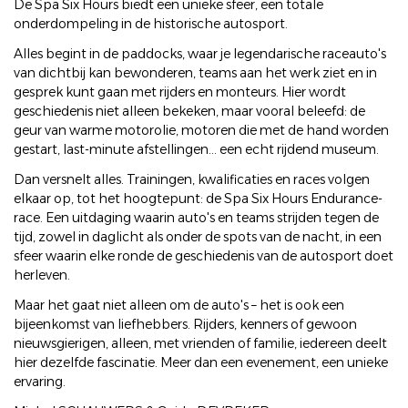
De Spa Six Hours biedt een unieke sfeer, een totale
onderdompeling in de historische autosport.
Alles begint in de paddocks, waar je legendarische raceauto's
van dichtbij kan bewonderen, teams aan het werk ziet en in
gesprek kunt gaan met rijders en monteurs. Hier wordt
geschiedenis niet alleen bekeken, maar vooral beleefd: de
geur van warme motorolie, motoren die met de hand worden
gestart, last-minute afstellingen... een echt rijdend museum.
Dan versnelt alles. Trainingen, kwalificaties en races volgen
elkaar op, tot het hoogtepunt: de Spa Six Hours Endurance-
race. Een uitdaging waarin auto's en teams strijden tegen de
tijd, zowel in daglicht als onder de spots van de nacht, in een
sfeer waarin elke ronde de geschiedenis van de autosport doet
herleven.
Maar het gaat niet alleen om de auto's – het is ook een
bijeenkomst van liefhebbers. Rijders, kenners of gewoon
nieuwsgierigen, alleen, met vrienden of familie, iedereen deelt
hier dezelfde fascinatie. Meer dan een evenement, een unieke
ervaring.