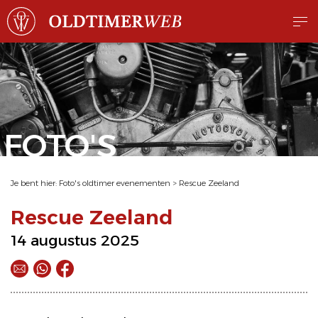
FOTO'S
Je bent hier:
Foto's oldtimer evenementen
>
Rescue Zeeland
Rescue Zeeland
14 augustus 2025