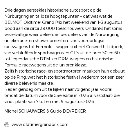
Drie dagen eersteklas historische autosport op de
Nürburgring en talloze hoogtepunten – dat was wat de
BELMOT Oldtimer Grand Prix het weekend van 1-3 augustus
bood aan de circa 39.000 toeschouwers. Ondanks het soms
wisselvallige weer beleefden bezoekers van de Nürburgring
unieke race- en showmomenten : van vooroorlogse
racewagens tot Formule 1-wagens uit het Cosworth-tijdperk,
van verbluffende sportwagens en GT's uit de jaren 50 en 60
tot legendarische DTM- en DRM-wagens en historische
Formule-racewagens uit de juniorenklasse.
Zelfs historische race- en sportmotoren maakten hun debuut
op de Ring, wat het historische festival wederom tot een zeer
diverse belevenis maakte.
Reden genoeg om uit te kijken naar volgend jaar, vooral
omdat de datum voor de 53e editie in 2026 al vaststaat: die
vindt plaats van 7 tot en met 9 augustus 2026
Michel SCHAUWERS & Guido DEVREKER
www.oldtimergrandprix.com