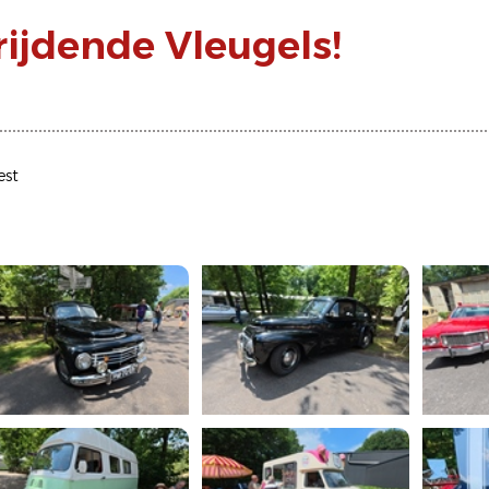
rijdende Vleugels!
est