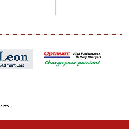
 info.