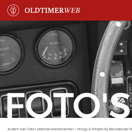
FOTO'S
Je bent hier:
Foto's oldtimer evenementen
>
Wings & Wheels bij Bevrijdende Vl