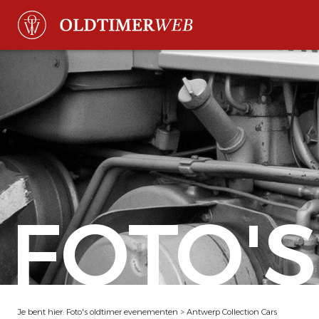
FOTO'S
Je bent hier:
Foto's oldtimer evenementen
>
Antwerp Collection Cars