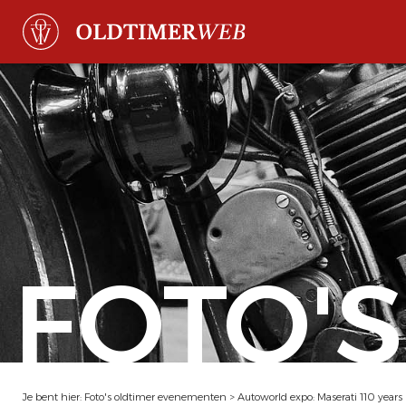
FOTO'S
Je bent hier:
Foto's oldtimer evenementen
>
Autoworld expo: Maserati 110 years