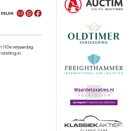
DELEN
n 110e verjaardag.
stelling in