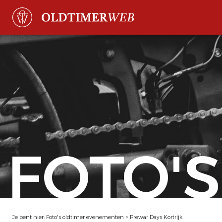
FOTO'S
Je bent hier:
Foto's oldtimer evenementen
>
Prewar Days Kortrijk