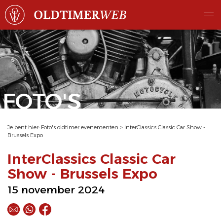
FOTO'S
Je bent hier:
Foto's oldtimer evenementen
>
InterClassics Classic Car Show -
Brussels Expo
InterClassics Classic Car
Show - Brussels Expo
15 november 2024