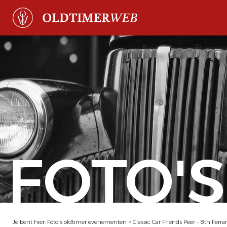
FOTO'S
Je bent hier:
Foto's oldtimer evenementen
>
Classic Car Friends Peer - 8th Ferr