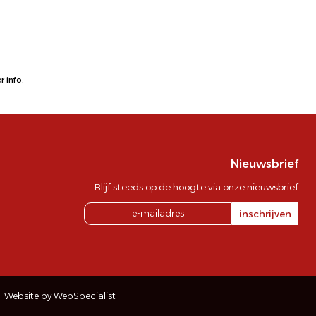
 info.
Nieuwsbrief
Blijf steeds op de hoogte via onze nieuwsbrief
inschrijven
Website by WebSpecialist