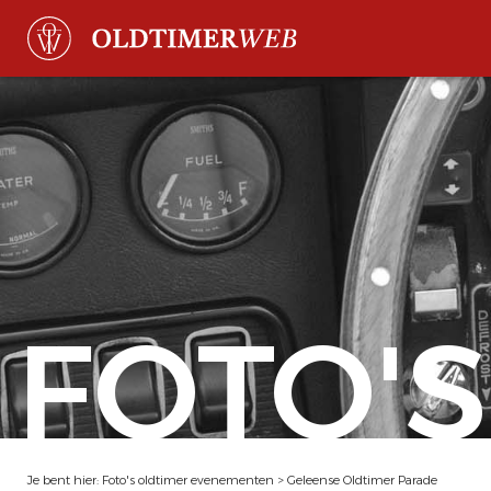
FOTO'S
Je bent hier:
Foto's oldtimer evenementen
>
Geleense Oldtimer Parade