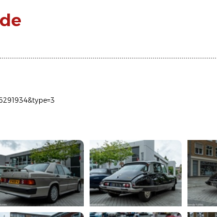
ade
06291934&type=3