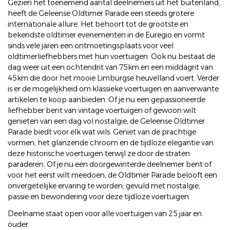
Gezien het toenemend aantal deelnemers uit het buitenland,
heeft de Geleense Oldtimer Parade een steeds grotere
internationale allure. Het behoort tot de grootste en
bekendste oldtimer evenementen in de Euregio en vormt
sinds vele jaren een ontmoetingsplaats voor veel
oldtimerliefhebbers met hun voertuigen. Ook nu bestaat de
dag weer uit een ochtendrit van 75km en een middagrit van
45km die door het mooie Limburgse heuvelland voert. Verder
is er de mogelijkheid om klassieke voertuigen en aanverwante
artikelen te koop aanbieden. Of je nu een gepassioneerde
liefhebber bent van vintage voertuigen of gewoon wilt
genieten van een dag vol nostalgie, de Geleense Oldtimer
Parade biedt voor elk wat wils. Geniet van de prachtige
vormen, het glanzende chroom en de tijdloze elegantie van
deze historische voertuigen terwijl ze door de straten
paraderen. Of je nu een doorgewinterde deelnemer bent of
voor het eerst wilt meedoen, de Oldtimer Parade belooft een
onvergetelijke ervaring te worden, gevuld met nostalgie,
passie en bewondering voor deze tijdloze voertuigen.
Deelname staat open voor alle voertuigen van 25 jaar en
ouder.