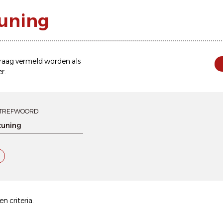
tuning
 graag vermeld worden als
er
.
TREFWOORD
n criteria.