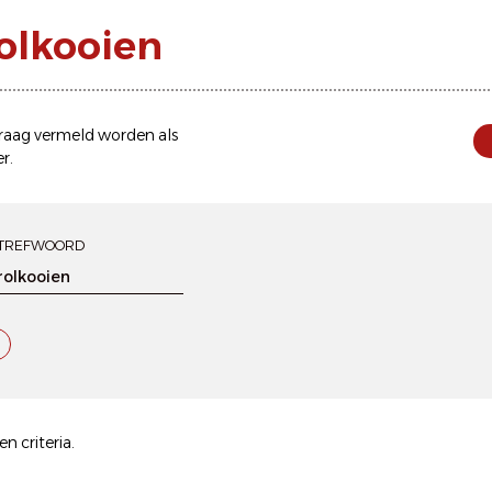
rolkooien
 graag vermeld worden als
er
.
TREFWOORD
n criteria.