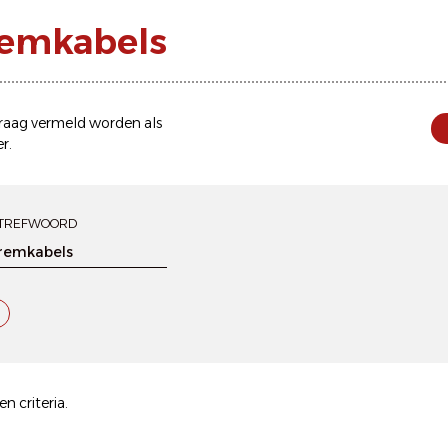
 remkabels
 graag vermeld worden als
er
.
TREFWOORD
n criteria.