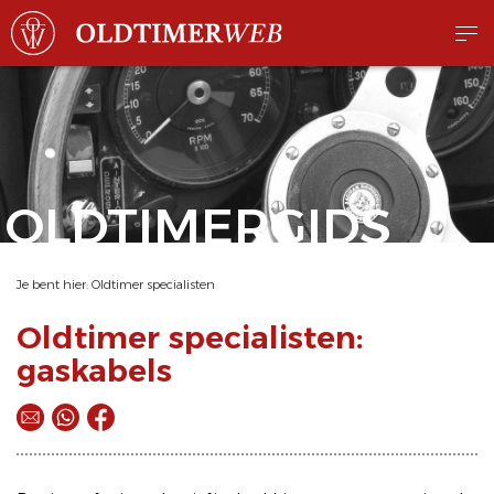
OLDTIMERGIDS
Je bent hier:
Oldtimer specialisten
Oldtimer specialisten:
gaskabels