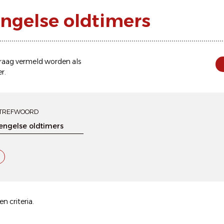
engelse oldtimers
 graag vermeld worden als
er
.
TREFWOORD
n criteria.