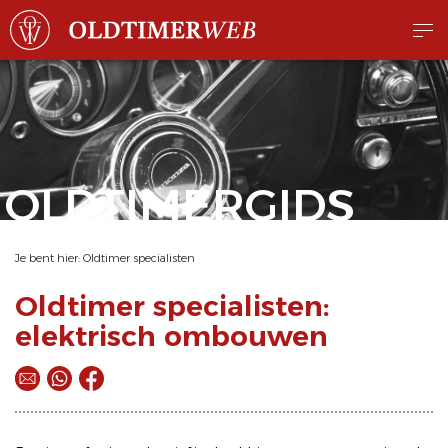
OLDTIMERGIDS
Je bent hier:
Oldtimer specialisten
Oldtimer specialisten:
elektrisch ombouwen