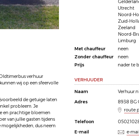
Gelderlan
Utrecht
Noord-Ho
Zuid-Holl
Zeeland
Noord-Br
Limburg
Met chauffeur
neen
Zonder chauffeur
neen
Prijs
nader te 
 Oldtimerbus verhuur
VERHUUDER
kunnen wij op een sfeervolle
Naam
Verhuur.n
jvoorbeeld de getuige laten
Adres
8938 BG 
 enkel probleem. Je
route 
ne en prachtige bloemen
r van jullie gasten tijdens
Telefoon
0502102
e mogelijkheden, dus neem
E-mail
e-mai