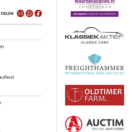
DELEN
en
auffeur)
n