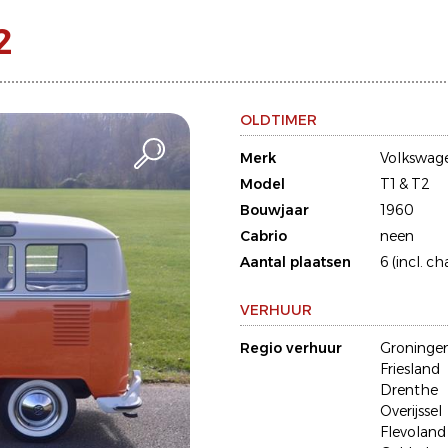
2
OLDTIMER
Merk
Volkswag
Model
T1 & T2
Bouwjaar
1960
Cabrio
neen
Aantal plaatsen
6 (incl. ch
VERHUUR
Regio verhuur
Groninge
Friesland
Drenthe
Overijssel
Flevoland