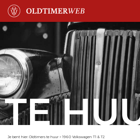
TE HU
Je bent hier:
Oldtimers te huur
>
1960 Volkswagen T1 & T2