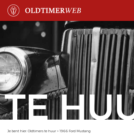
TE HU
Je bent hier:
Oldtimers te huur
>
1966 Ford Mustang