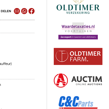
DELEN
auffeur)
n