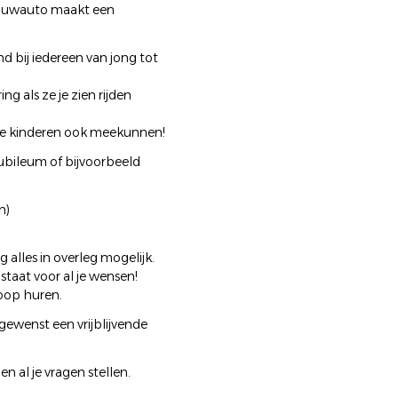
rouwauto maakt een
 bij iedereen van jong tot
ng als ze je zien rijden
t de kinderen ook meekunnen!
ubileum of bijvoorbeeld
n)
 alles in overleg mogelijk.
staat voor al je wensen!
koop huren.
ewenst een vrijblijvende
 al je vragen stellen.