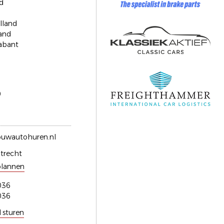
d
lland
and
abant
0
ouwautohuren.nl
trecht
plannen
036
036
l sturen