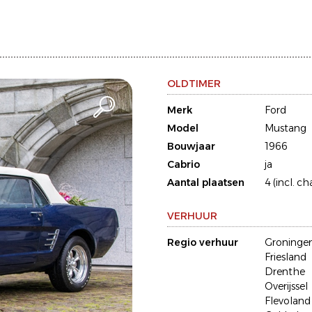
OLDTIMER
Merk
Ford
Model
Mustang
Bouwjaar
1966
Cabrio
ja
Aantal plaatsen
4 (incl. ch
VERHUUR
Regio verhuur
Groninge
Friesland
Drenthe
Overijssel
Flevoland