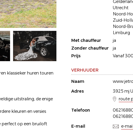
Gelderlan
Utrecht
Noord-Ho
Zuid-Holl
Noord-Br
Limburg
Met chauffeur
ja
Zonder chauffeur
ja
Prijs
Vanaf 30
VERHUUDER
n klassieker huren touren
Naam
www.jetr
Adres
3925 mj U
route 
ldige uitstraling, de enige
Telefoon
0621688
dere kleuren en versies
0621688
perfect op een bruiloft
E-mail
e-mai