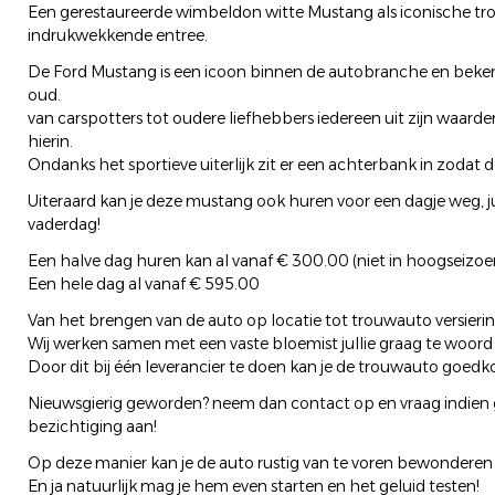
Een gerestaureerde wimbeldon witte Mustang als iconische t
indrukwekkende entree.
De Ford Mustang is een icoon binnen de autobranche en bekend
oud.
van carspotters tot oudere liefhebbers iedereen uit zijn waarderi
hierin.
Ondanks het sportieve uiterlijk zit er een achterbank in zoda
Uiteraard kan je deze mustang ook huren voor een dagje weg, j
vaderdag!
Een halve dag huren kan al vanaf € 300.00 (niet in hoogseizoe
Een hele dag al vanaf € 595.00
Van het brengen van de auto op locatie tot trouwauto versiering
Wij werken samen met een vaste bloemist jullie graag te woord 
Door dit bij één leverancier te doen kan je de trouwauto goed
Nieuwsgierig geworden? neem dan contact op en vraag indien g
bezichtiging aan!
Op deze manier kan je de auto rustig van te voren bewonderen en
En ja natuurlijk mag je hem even starten en het geluid testen!