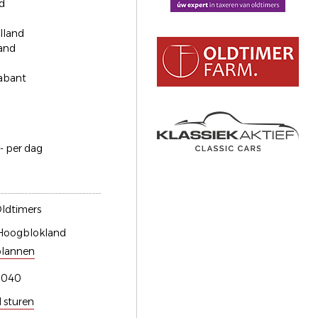
d
lland
and
abant
- per dag
ldtimers
Hoogblokland
plannen
0040
l sturen