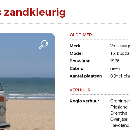
 zandkleurig
OLDTIMER
Merk
Volkswag
Model
T2 bus za
Bouwjaar
1976
Cabrio
neen
Aantal plaatsen
8 (incl. ch
VERHUUR
Regio verhuur
Groninge
Friesland
Drenthe
Overijssel
Flevoland