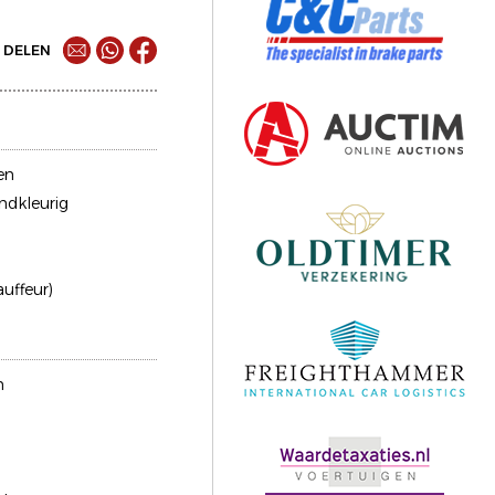
DELEN
en
ndkleurig
auffeur)
n