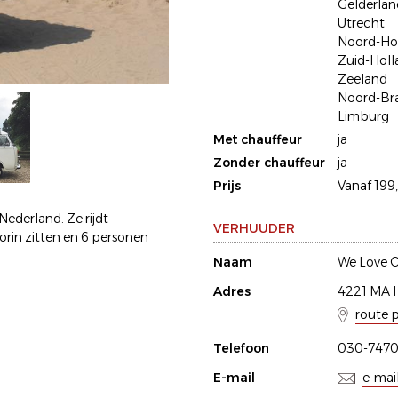
Gelderlan
Utrecht
Noord-Ho
Zuid-Holl
Zeeland
Noord-Br
Limburg
Met chauffeur
ja
Zonder chauffeur
ja
Prijs
Vanaf 199,
ederland. Ze rijdt
VERHUUDER
rin zitten en 6 personen
Naam
We Love O
Adres
4221 MA 
route 
Telefoon
030-747
E-mail
e-mai