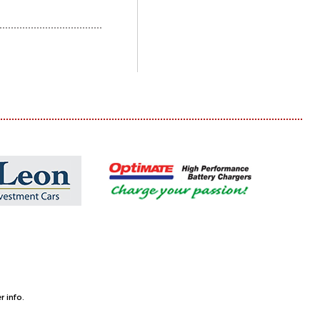
 info.