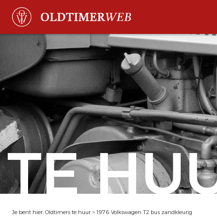
TE HU
Je bent hier:
Oldtimers te huur
>
1976 Volkswagen T2 bus zandkleurig