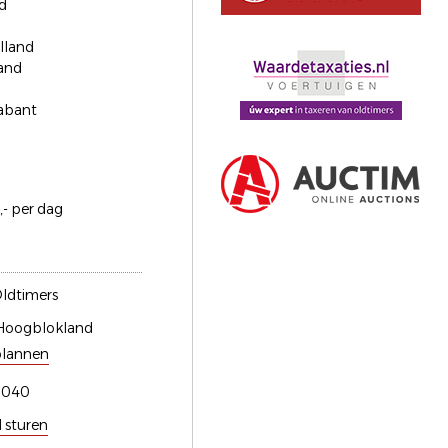
d
lland
and
abant
,- per dag
ldtimers
Hoogblokland
plannen
0040
l sturen