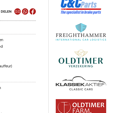
DELEN
en
od
auffeur)
n