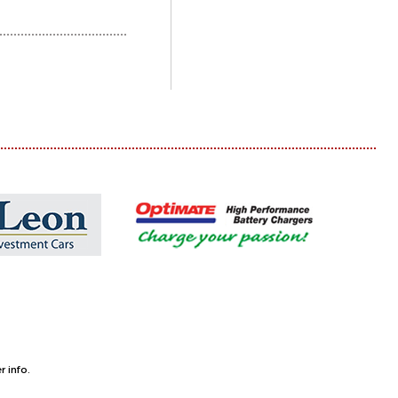
 info.