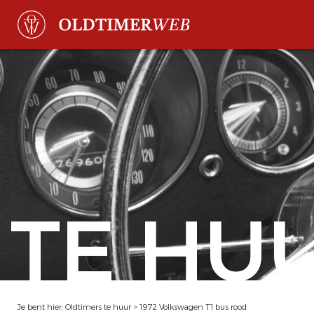
TE HU
Je bent hier:
Oldtimers te huur
>
1972 Volkswagen T1 bus rood