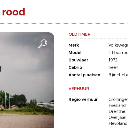
 rood
OLDTIMER
Merk
Volkswag
Model
T1 bus ro
Bouwjaar
1972
Cabrio
neen
Aantal plaatsen
8 (incl. ch
VERHUUR
Regio verhuur
Groninge
Friesland
Drenthe
Overijssel
Flevoland