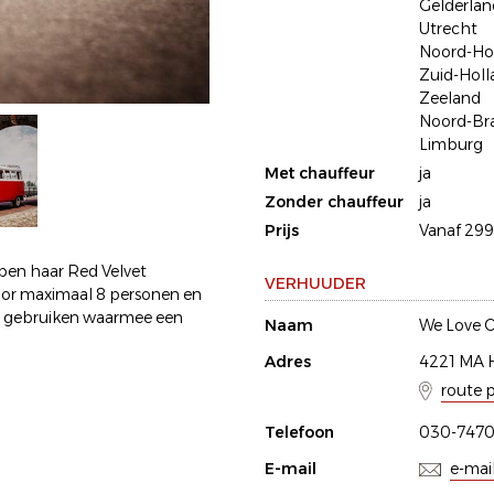
Gelderlan
Utrecht
Noord-Ho
Zuid-Holl
Zeeland
Noord-Br
Limburg
Met chauffeur
ja
Zonder chauffeur
ja
Prijs
Vanaf 299
ben haar Red Velvet
VERHUUDER
voor maximaal 8 personen en
te gebruiken waarmee een
Naam
We Love O
Adres
4221 MA 
route 
Telefoon
030-747
E-mail
e-mai